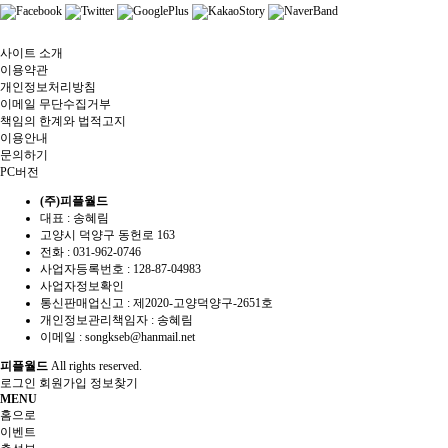
사이트 소개
이용약관
개인정보처리방침
이메일 무단수집거부
책임의 한계와 법적고지
이용안내
문의하기
PC버전
(주)피플월드
대표 : 송혜림
고양시 덕양구 동헌로 163
전화 :
031-962-0746
사업자등록번호 :
128-87-04983
사업자정보확인
통신판매업신고 :
제2020-고양덕양구-2651호
개인정보관리책임자 : 송혜림
이메일 :
songkseb@hanmail.net
피플월드
All rights reserved.
로그인
회원가입
정보찾기
MENU
홈으로
이벤트