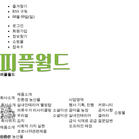
즐겨찾기
RSS 구독
08월 09일(일)
로그인
회원가입
정보찾기
쇼핑몰
접속 6
피플월드
제품소개
회사소개
친환경 농산물
사업영역
회사소개
실내인테리어 웰빙탑
행사 기획, 진행
커뮤니티
인사말
인사말
의류수거 리사이클링
소셜미션
꿈마을 농장
공지사항
회사연혁
쇼핑몰
회사연혁
우리쌀
소셜미션
실내인테리어
갤러리
회사위치
회사위치
김치
급식 식재료 공급
질문답변
사회적 가치 실현
오프라인 매장
제품소개
코로나19관련제품
친환경 농산물
SHOP