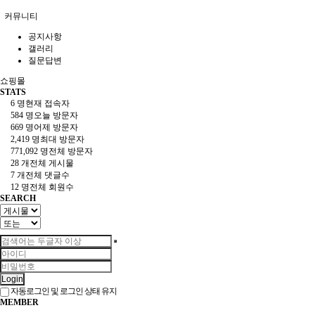
커뮤니티
공지사항
갤러리
질문답변
쇼핑몰
STATS
6 명
현재 접속자
584 명
오늘 방문자
669 명
어제 방문자
2,419 명
최대 방문자
771,092 명
전체 방문자
28 개
전체 게시물
7 개
전체 댓글수
12 명
전체 회원수
SEARCH
Login
자동로그인 및 로그인 상태 유지
MEMBER