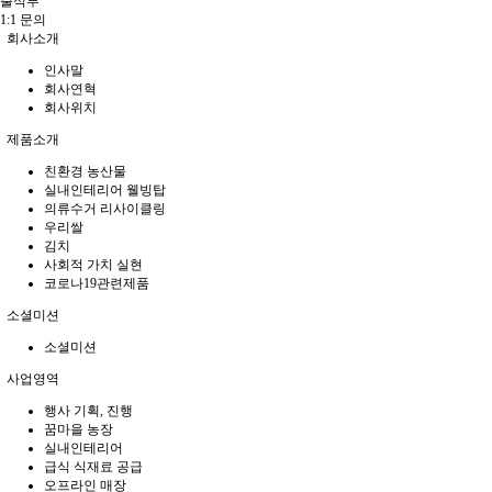
출석부
1:1 문의
회사소개
인사말
회사연혁
회사위치
제품소개
친환경 농산물
실내인테리어 웰빙탑
의류수거 리사이클링
우리쌀
김치
사회적 가치 실현
코로나19관련제품
소셜미션
소셜미션
사업영역
행사 기획, 진행
꿈마을 농장
실내인테리어
급식 식재료 공급
오프라인 매장