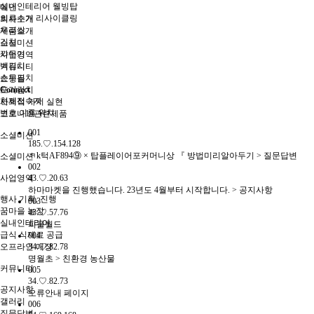
실내인테리어 웰빙탑
메인
의류수거 리사이클링
회사소개
우리쌀
제품소개
김치
소셜미션
깍두기
사업영역
백김치
커뮤니티
순무김치
쇼핑몰
포기김치
Connect
현재접속자
사회적 가치 실현
번호
이름
위치
코로나19관련제품
001
소셜미션
185.♡.154.128
ㅋk턱AF894⑨ × 탑플레이어포커머니상 『 방법미리알아두기 > 질문답변
소셜미션
002
사업영역
43.♡.20.63
하마마켓을 진행했습니다. 23년도 4월부터 시작합니다. > 공지사항
행사 기획, 진행
003
꿈마을 농장
43.♡.57.76
실내인테리어
피플월드
급식 식재료 공급
004
오프라인 매장
34.♡.82.78
명월초 > 친환경 농산물
커뮤니티
005
34.♡.82.73
공지사항
오류안내 페이지
갤러리
006
질문답변