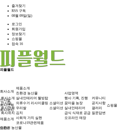
즐겨찾기
RSS 구독
08월 09일(일)
로그인
회원가입
정보찾기
쇼핑몰
접속 16
피플월드
제품소개
회사소개
친환경 농산물
사업영역
회사소개
실내인테리어 웰빙탑
행사 기획, 진행
커뮤니티
인사말
인사말
의류수거 리사이클링
소셜미션
꿈마을 농장
공지사항
회사연혁
쇼핑몰
회사연혁
우리쌀
소셜미션
실내인테리어
갤러리
회사위치
회사위치
김치
급식 식재료 공급
질문답변
사회적 가치 실현
오프라인 매장
제품소개
코로나19관련제품
친환경 농산물
SHOP