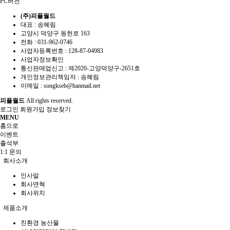
PC버전
(주)피플월드
대표 : 송혜림
고양시 덕양구 동헌로 163
전화 :
031-962-0746
사업자등록번호 :
128-87-04983
사업자정보확인
통신판매업신고 :
제2020-고양덕양구-2651호
개인정보관리책임자 : 송혜림
이메일 :
songkseb@hanmail.net
피플월드
All rights reserved.
로그인
회원가입
정보찾기
MENU
홈으로
이벤트
출석부
1:1 문의
회사소개
인사말
회사연혁
회사위치
제품소개
친환경 농산물