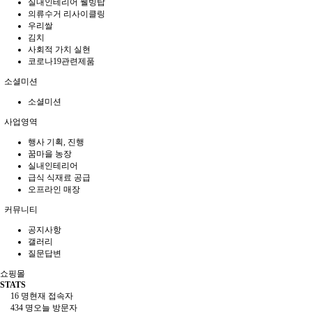
실내인테리어 웰빙탑
의류수거 리사이클링
우리쌀
김치
사회적 가치 실현
코로나19관련제품
소셜미션
소셜미션
사업영역
행사 기획, 진행
꿈마을 농장
실내인테리어
급식 식재료 공급
오프라인 매장
커뮤니티
공지사항
갤러리
질문답변
쇼핑몰
STATS
16 명
현재 접속자
434 명
오늘 방문자