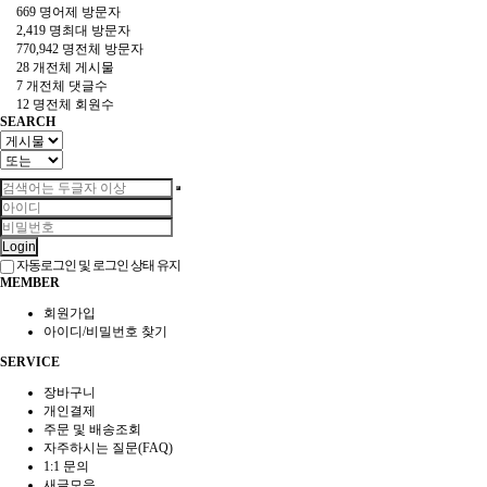
669 명
어제 방문자
2,419 명
최대 방문자
770,942 명
전체 방문자
28 개
전체 게시물
7 개
전체 댓글수
12 명
전체 회원수
SEARCH
Login
자동로그인 및 로그인 상태 유지
MEMBER
회원가입
아이디/비밀번호 찾기
SERVICE
장바구니
개인결제
주문 및 배송조회
자주하시는 질문(FAQ)
1:1 문의
새글모음