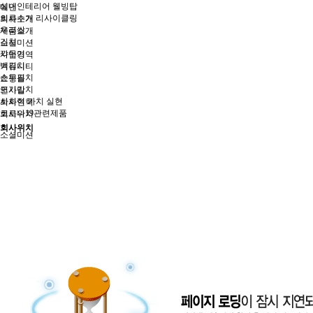
실내인테리어 웰빙탑
메인
의류수거 리사이클링
회사소개
우리쌀
제품소개
김치
소셜미션
깍두기
사업영역
백김치
커뮤니티
순무김치
쇼핑몰
포기김치
인사말
사회적 가치 실현
회사연혁
코로나19관련제품
회사위치
회사위치
소셜미션
소셜미션
사업영역
행사 기획, 진행
꿈마을 농장
실내인테리어
급식 식재료 공급
오프라인 매장
커뮤니티
공지사항
갤러리
질문답변