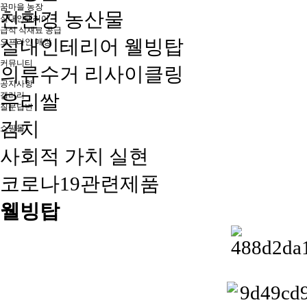
꿈마을 농장
친환경 농산물
실내인테리어
급식 식재료 공급
실내인테리어 웰빙탑
오프라인 매장
커뮤니티
의류수거 리사이클링
공지사항
갤러리
우리쌀
질문답변
김치
쇼핑몰
사회적 가치 실현
코로나19관련제품
웰빙탑