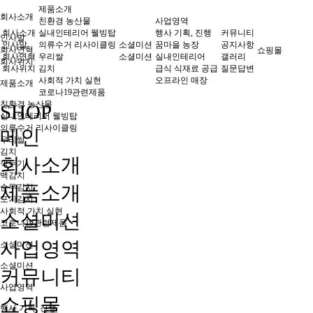
제품소개
회사소개
친환경 농산물
사업영역
회사소개
실내인테리어 웰빙탑
행사 기획, 진행
커뮤니티
인사말
인사말
의류수거 리사이클링
소셜미션
꿈마을 농장
공지사항
회사연혁
쇼핑몰
회사연혁
우리쌀
소셜미션
실내인테리어
갤러리
회사위치
회사위치
김치
급식 식재료 공급
질문답변
사회적 가치 실현
오프라인 매장
제품소개
코로나19관련제품
친환경 농산물
SHOP
실내인테리어 웰빙탑
의류수거 리사이클링
메인
우리쌀
김치
회사소개
깍두기
백김치
제품소개
순무김치
포기김치
사회적 가치 실현
소셜미션
코로나19관련제품
사업영역
소셜미션
소셜미션
커뮤니티
사업영역
쇼핑몰
행사 기획, 진행