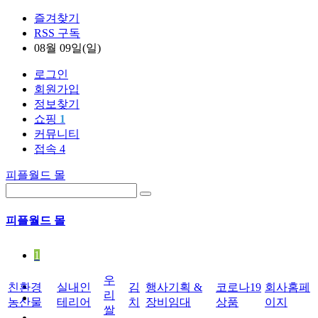
즐겨찾기
RSS 구독
08월 09일(일)
로그인
회원가입
정보찾기
쇼핑
1
커뮤니티
접속 4
피플월드 몰
피플월드 몰
1
우
친환경
실내인
김
행사기획 &
코로나19
회사홈페
리
농산물
테리어
치
장비임대
상품
이지
쌀