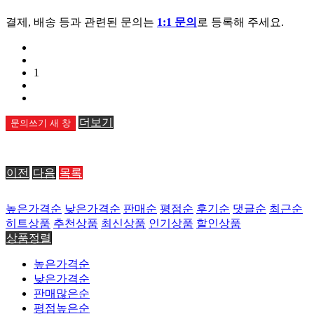
결제, 배송 등과 관련된 문의는
1:1 문의
로 등록해 주세요.
1
더보기
문의쓰기
새 창
이전
다음
목록
높은가격순
낮은가격순
판매순
평점순
후기순
댓글순
최근순
히트상품
추천상품
최신상품
인기상품
할인상품
상품정렬
높은가격순
낮은가격순
판매많은순
평점높은순