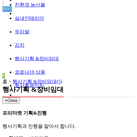
친환경 농산물
BBS
실내인테리어
우리쌀
김치
행사기획 &장비임대
코로나19 상품
1
홈 >
행사기획 &장비임대(5)
회사홈페이지
행사기획 &장비임대
×
Close
프리마켓 기획&진행
행사기획과 진행을 맡아서 합니다.