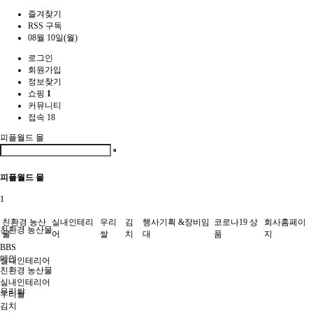
즐겨찾기
RSS 구독
08월 10일(월)
로그인
회원가입
정보찾기
쇼핑
1
커뮤니티
접속 18
피플월드 몰
피플월드 몰
1
친환경 농산
실내인테리
우리
김
행사기획 &장비임
코로나19 상
회사홈페이
친환경 농산물
물
어
쌀
치
대
품
지
BBS
메인
실내인테리어
친환경 농산물
실내인테리어
우리쌀
우리쌀
김치