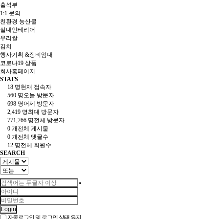
출석부
1:1 문의
친환경 농산물
실내인테리어
우리쌀
김치
행사기획 &장비임대
코로나19 상품
회사홈페이지
STATS
18 명
현재 접속자
560 명
오늘 방문자
698 명
어제 방문자
2,419 명
최대 방문자
771,766 명
전체 방문자
0 개
전체 게시물
0 개
전체 댓글수
12 명
전체 회원수
SEARCH
Login
자동로그인 및 로그인 상태 유지