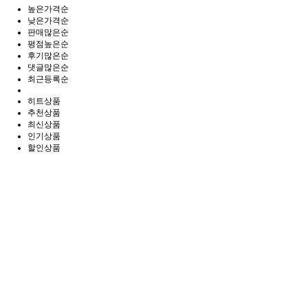
높은가격순
낮은가격순
판매많은순
평점높은순
후기많은순
댓글많은순
최근등록순
히트상품
추천상품
최신상품
인기상품
할인상품