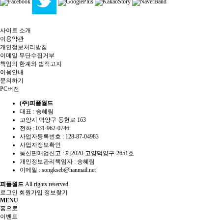
사이트 소개
이용약관
개인정보처리방침
이메일 무단수집거부
책임의 한계와 법적고지
이용안내
문의하기
PC버전
(주)피플월드
대표 : 송혜림
고양시 덕양구 동헌로 163
전화 :
031-962-0746
사업자등록번호 :
128-87-04983
사업자정보확인
통신판매업신고 :
제2020-고양덕양구-2651호
개인정보관리책임자 : 송혜림
이메일 :
songkseb@hanmail.net
피플월드
All rights reserved.
로그인
회원가입
정보찾기
MENU
홈으로
이벤트