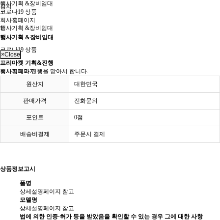
행사기획 &장비임대
김치
코로나19 상품
회사홈페이지
행사기획 &장비임대
1
행사기획 &장비임대
코로나19 상품
×
Close
프리마켓 기획&진행
회사홈페이지
행사기획과 진행을 맡아서 합니다.
원산지
대한민국
판매가격
전화문의
포인트
0점
배송비결제
주문시 결제
상품정보고시
품명
상세설명페이지 참고
모델명
상세설명페이지 참고
법에 의한 인증·허가 등을 받았음을 확인할 수 있는 경우 그에 대한 사항