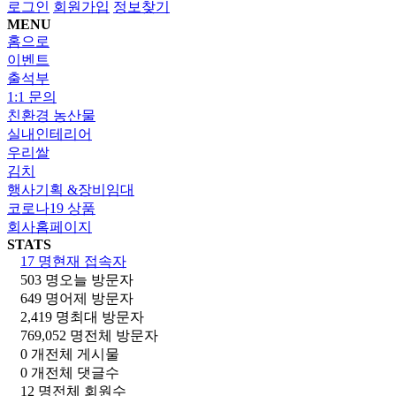
로그인
회원가입
정보찾기
MENU
홈으로
이벤트
출석부
1:1 문의
친환경 농산물
실내인테리어
우리쌀
김치
행사기획 &장비임대
코로나19 상품
회사홈페이지
STATS
17 명
현재 접속자
503 명
오늘 방문자
649 명
어제 방문자
2,419 명
최대 방문자
769,052 명
전체 방문자
0 개
전체 게시물
0 개
전체 댓글수
12 명
전체 회원수