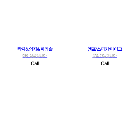
탁자&의자&파라솔
앰프/스피커/마이크
대여상품입니다.
문의가능합니다.
Call
Call