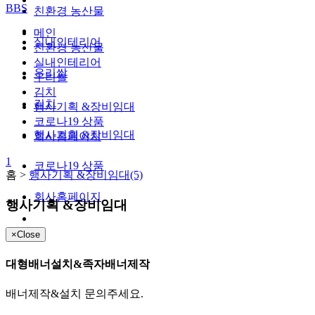
BBS
친환경 농산물
메인
실내인테리어
친환경 농산물
실내인테리어
우리쌀
우리쌀
김치
김치
행사기획 &장비임대
코로나19 상품
행사기획 &장비임대
회사홈페이지
1
코로나19 상품
홈 >
행사기획 &장비임대(5)
회사홈페이지
행사기획 &장비임대
×
Close
대형배너설치&족자배너제작
배너제작&설치 문의주세요.