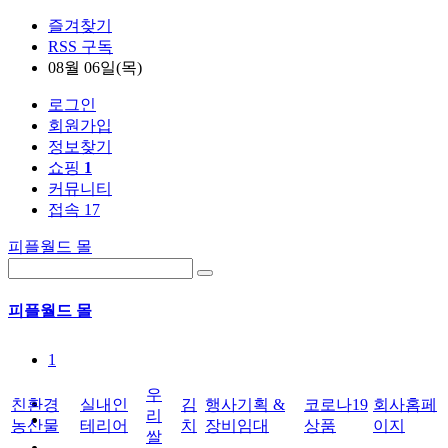
즐겨찾기
RSS 구독
08월 06일(목)
로그인
회원가입
정보찾기
쇼핑
1
커뮤니티
접속 17
피플월드 몰
피플월드 몰
1
우
친환경
실내인
김
행사기획 &
코로나19
회사홈페
리
농산물
테리어
치
장비임대
상품
이지
쌀