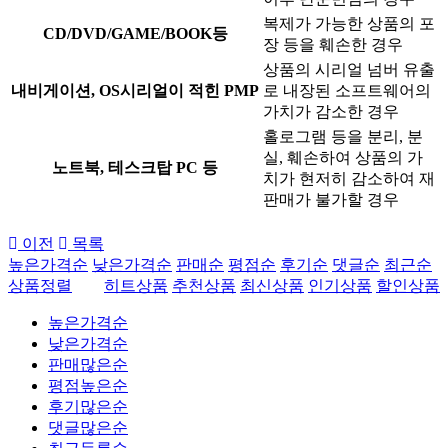
복제가 가능한 상품의 포
CD/DVD/GAME/BOOK등
장 등을 훼손한 경우
상품의 시리얼 넘버 유출
내비게이션, OS시리얼이 적힌 PMP
로 내장된 소프트웨어의
가치가 감소한 경우
홀로그램 등을 분리, 분
실, 훼손하여 상품의 가
노트북, 테스크탑 PC 등
치가 현저히 감소하여 재
판매가 불가할 경우
이전
목록
높은가격순
낮은가격순
판매순
평점순
후기순
댓글순
최근순
상품정렬
히트상품
추천상품
최신상품
인기상품
할인상품
높은가격순
낮은가격순
판매많은순
평점높은순
후기많은순
댓글많은순