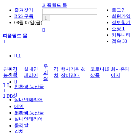
피플월드 몰
즐겨찾기
로그인
RSS 구독
회원가입
08월 07일(금)
정보찾기
쇼핑
1
커뮤니티
피플월드 몰
접속 33
1
우
친환경
실내인
김
행사기획 &
코로나19
회사홈페
리
농산물
테리어
치
장비임대
상품
이지
쌀
친환경 농산물
BBS
실내인테리어
메인
우리쌀
친환경 농산물
실내인테리어
우리쌀
김치
김치