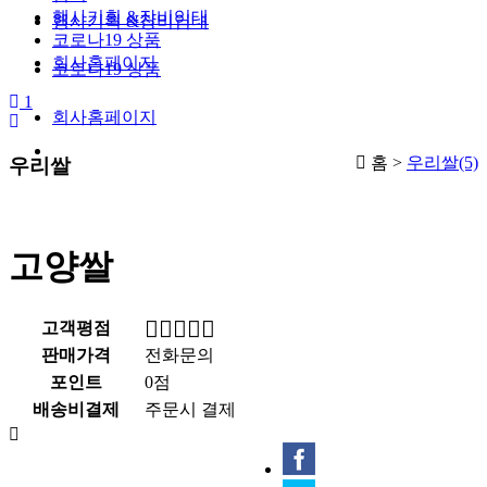
행사기획 &장비임대
행사기획 &장비임대
코로나19 상품
회사홈페이지
코로나19 상품
1
회사홈페이지
홈 >
우리쌀(5)
우리쌀
고양쌀
고객평점
판매가격
전화문의
포인트
0점
배송비결제
주문시 결제