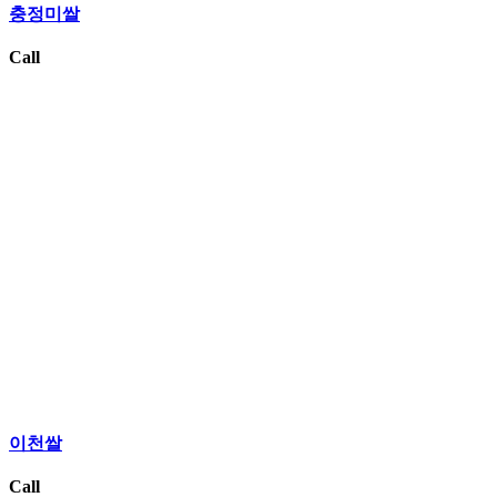
충정미쌀
Call
이천쌀
Call