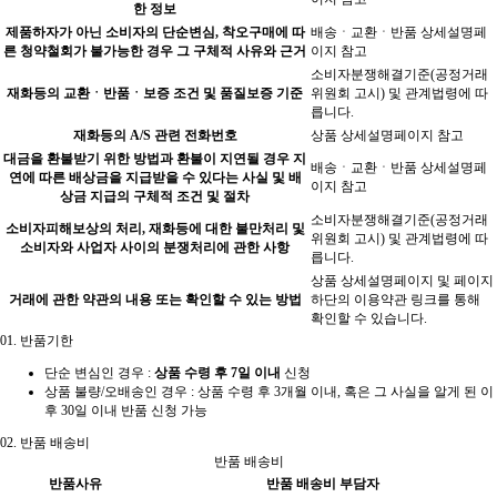
한 정보
제품하자가 아닌 소비자의 단순변심, 착오구매에 따
배송ㆍ교환ㆍ반품 상세설명페
른 청약철회가 불가능한 경우 그 구체적 사유와 근거
이지 참고
소비자분쟁해결기준(공정거래
재화등의 교환ㆍ반품ㆍ보증 조건 및 품질보증 기준
위원회 고시) 및 관계법령에 따
릅니다.
재화등의 A/S 관련 전화번호
상품 상세설명페이지 참고
대금을 환불받기 위한 방법과 환불이 지연될 경우 지
배송ㆍ교환ㆍ반품 상세설명페
연에 따른 배상금을 지급받을 수 있다는 사실 및 배
이지 참고
상금 지급의 구체적 조건 및 절차
소비자분쟁해결기준(공정거래
소비자피해보상의 처리, 재화등에 대한 불만처리 및
위원회 고시) 및 관계법령에 따
소비자와 사업자 사이의 분쟁처리에 관한 사항
릅니다.
상품 상세설명페이지 및 페이지
거래에 관한 약관의 내용 또는 확인할 수 있는 방법
하단의 이용약관 링크를 통해
확인할 수 있습니다.
01.
반품기한
단순 변심인 경우 :
상품 수령 후 7일 이내
신청
상품 불량/오배송인 경우 : 상품 수령 후 3개월 이내, 혹은 그 사실을 알게 된 이
후 30일 이내 반품 신청 가능
02.
반품 배송비
반품 배송비
반품사유
반품 배송비 부담자