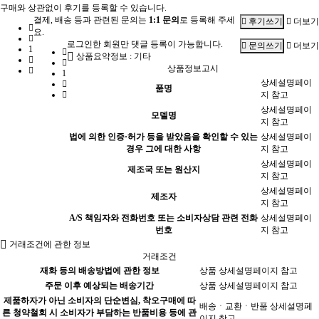
구매와 상관없이 후기를 등록할 수 있습니다.
결제, 배송 등과 관련된 문의는
1:1 문의
로 등록해 주세
더보기
후기쓰기
요.
로그인한 회원만 댓글 등록이 가능합니다.
더보기
문의쓰기
1
상품요약정보 : 기타
상품정보고시
1
상세설명페이
품명
지 참고
상세설명페이
모델명
지 참고
법에 의한 인증·허가 등을 받았음을 확인할 수 있는
상세설명페이
경우 그에 대한 사항
지 참고
상세설명페이
제조국 또는 원산지
지 참고
상세설명페이
제조자
지 참고
A/S 책임자와 전화번호 또는 소비자상담 관련 전화
상세설명페이
번호
지 참고
거래조건에 관한 정보
거래조건
재화 등의 배송방법에 관한 정보
상품 상세설명페이지 참고
주문 이후 예상되는 배송기간
상품 상세설명페이지 참고
제품하자가 아닌 소비자의 단순변심, 착오구매에 따
배송ㆍ교환ㆍ반품 상세설명페
른 청약철회 시 소비자가 부담하는 반품비용 등에 관
이지 참고