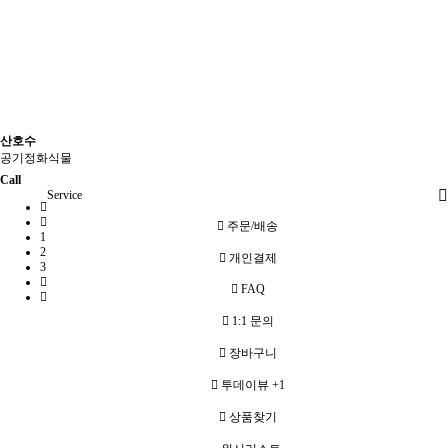
산호수
공기정화식물
Call
Service
주문/배송
1
2
개인결제
3
FAQ
1:1 문의
장바구니
투데이뷰
+1
상품찾기