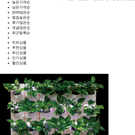
높은가격순
낮은가격순
판매많은순
평점높은순
후기많은순
댓글많은순
최근등록순
히트상품
추천상품
최신상품
인기상품
할인상품