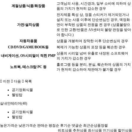
고객님의 사용, 시간경과, 일부 소비에 의하여 상
계절상품/식품/화장품
품의 가치가 현저히 감소한 경우
전자제품 특성 상, 정품 스티커가 제거되었거나
설치 또는 사용 이후에 단순변심인 경우, 액정화
가전/설치상품
면이 부착된 상품의 전원을 켠 경우 (상품불량으
로 인한 교환/반품은 AS센터의 불량 판정을 받아
야 합니다.)
자동차용품
상품을 개봉하여 장착한 이후 단순변심의 경우
CD/DVD/GAME/BOOK등
복제가 가능한 상품의 포장 등을 훼손한 경우
상품의 시리얼 넘버 유출로 내장된 소프트웨어
내비게이션, OS시리얼이 적힌 PMP
의 가치가 감소한 경우
홀로그램 등을 분리, 분실, 훼손하여 상품의 가치
노트북, 테스크탑 PC 등
가 현저히 감소하여 재판매가 불가할 경우
이전
다음
목록
공기정화식물
웰빙탑
실내인테리어(40)
공기정화식물
웰빙탑
높은가격순
낮은가격순
판매순
평점순
후기순
댓글순
최근순
상품정렬
히트상품
추천상품
최신상품
인기상품
할인상품