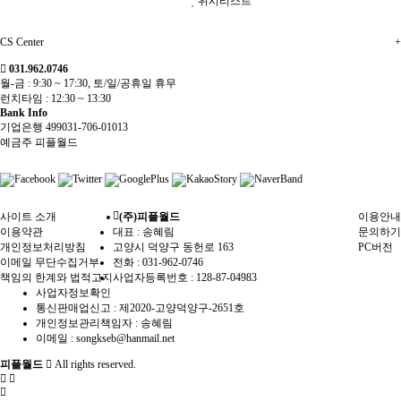
위시리스트
CS Center
+
031.962.0746
월-금 : 9:30 ~ 17:30, 토/일/공휴일 휴무
런치타임 : 12:30 ~ 13:30
Bank Info
기업은행 499031-706-01013
예금주 피플월드
사이트 소개
(주)피플월드
이용안내
이용약관
대표 : 송혜림
문의하기
개인정보처리방침
고양시 덕양구 동헌로 163
PC버전
이메일 무단수집거부
전화 :
031-962-0746
책임의 한계와 법적고지
사업자등록번호 :
128-87-04983
사업자정보확인
통신판매업신고 :
제2020-고양덕양구-2651호
개인정보관리책임자 : 송혜림
이메일 :
songkseb@hanmail.net
피플월드
All rights reserved.