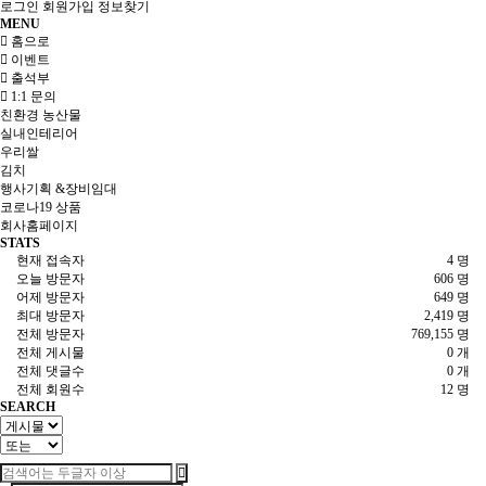
로그인
회원가입
정보찾기
MENU
홈으로
이벤트
출석부
1:1 문의
친환경 농산물
실내인테리어
우리쌀
김치
행사기획 &장비임대
코로나19 상품
회사홈페이지
STATS
현재 접속자
4 명
오늘 방문자
606 명
어제 방문자
649 명
최대 방문자
2,419 명
전체 방문자
769,155 명
전체 게시물
0 개
전체 댓글수
0 개
전체 회원수
12 명
SEARCH