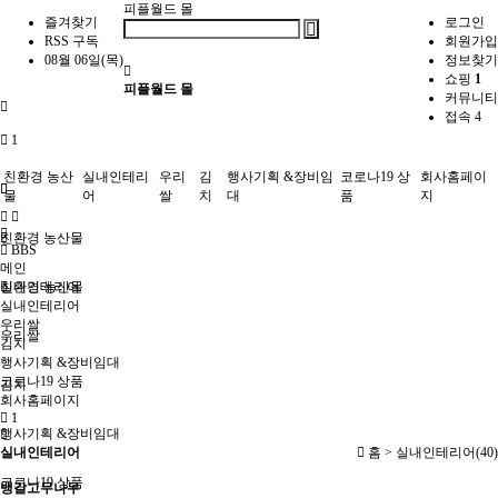
피플월드 몰
즐겨찾기
로그인
RSS 구독
회원가입
08월 06일(목)
정보찾기
쇼핑
1
피플월드 몰
커뮤니티
접속 4
1
친환경 농산
실내인테리
우리
김
행사기획 &장비임
코로나19 상
회사홈페이
물
어
쌀
치
대
품
지
친환경 농산물
BBS
메인
실내인테리어
친환경 농산물
실내인테리어
우리쌀
우리쌀
김치
행사기획 &장비임대
코로나19 상품
김치
회사홈페이지
1
행사기획 &장비임대
실내인테리어
홈 >
실내인테리어(40)
코로나19 상품
뱅갈고무나무