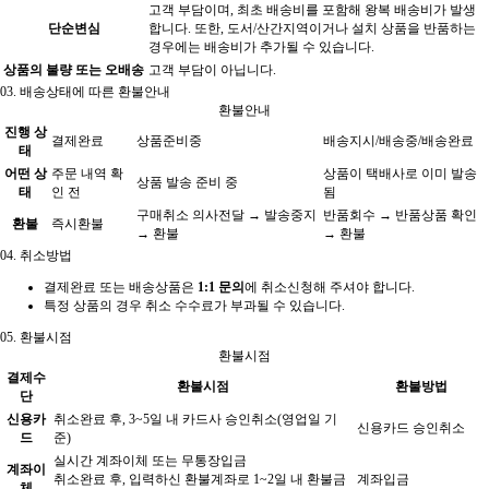
고객 부담이며, 최초 배송비를 포함해 왕복 배송비가 발생
단순변심
합니다. 또한, 도서/산간지역이거나 설치 상품을 반품하는
경우에는 배송비가 추가될 수 있습니다.
상품의 불량 또는 오배송
고객 부담이 아닙니다.
03.
배송상태에 따른 환불안내
환불안내
진행 상
결제완료
상품준비중
배송지시/배송중/배송완료
태
어떤 상
주문 내역 확
상품이 택배사로 이미 발송
상품 발송 준비 중
태
인 전
됨
구매취소 의사전달 → 발송중지
반품회수 → 반품상품 확인
환불
즉시환불
→ 환불
→ 환불
04.
취소방법
결제완료 또는 배송상품은
1:1 문의
에 취소신청해 주셔야 합니다.
특정 상품의 경우 취소 수수료가 부과될 수 있습니다.
05.
환불시점
환불시점
결제수
환불시점
환불방법
단
신용카
취소완료 후, 3~5일 내 카드사 승인취소(영업일 기
신용카드 승인취소
드
준)
실시간 계좌이체 또는 무통장입금
계좌이
취소완료 후, 입력하신 환불계좌로 1~2일 내 환불금
계좌입금
체