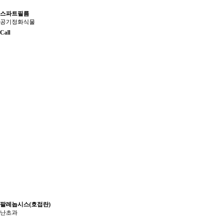
스파트필름
공기정화식물
Call
팔레놉시스(호접란)
난초과