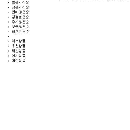
높은가격순
낮은가격순
판매많은순
평점높은순
후기많은순
댓글많은순
최근등록순
히트상품
추천상품
최신상품
인기상품
할인상품