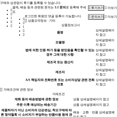
구매와 상관없이 후기를 등록할 수 있습니다.
결제, 배송 등과 관련된 문의는
1:1 문의
로 등록해 주세
더보기
후기쓰기
요.
로그인한 회원만 댓글 등록이 가능합니다.
더보기
문의쓰기
1
상품요약정보 : 기타
상품정보고시
1
상세설명페이
품명
지 참고
상세설명페이
모델명
지 참고
법에 의한 인증·허가 등을 받았음을 확인할 수 있는
상세설명페이
경우 그에 대한 사항
지 참고
상세설명페이
제조국 또는 원산지
지 참고
상세설명페이
제조자
지 참고
A/S 책임자와 전화번호 또는 소비자상담 관련 전화
상세설명페이
번호
지 참고
거래조건에 관한 정보
거래조건
재화 등의 배송방법에 관한 정보
상품 상세설명페이지 참고
주문 이후 예상되는 배송기간
상품 상세설명페이지 참고
제품하자가 아닌 소비자의 단순변심, 착오구매에 따
배송ㆍ교환ㆍ반품 상세설명페
른 청약철회 시 소비자가 부담하는 반품비용 등에 관
이지 참고