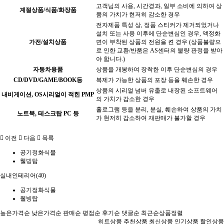
고객님의 사용, 시간경과, 일부 소비에 의하여 상
계절상품/식품/화장품
품의 가치가 현저히 감소한 경우
전자제품 특성 상, 정품 스티커가 제거되었거나
설치 또는 사용 이후에 단순변심인 경우, 액정화
가전/설치상품
면이 부착된 상품의 전원을 켠 경우 (상품불량으
로 인한 교환/반품은 AS센터의 불량 판정을 받아
야 합니다.)
자동차용품
상품을 개봉하여 장착한 이후 단순변심의 경우
CD/DVD/GAME/BOOK등
복제가 가능한 상품의 포장 등을 훼손한 경우
상품의 시리얼 넘버 유출로 내장된 소프트웨어
내비게이션, OS시리얼이 적힌 PMP
의 가치가 감소한 경우
홀로그램 등을 분리, 분실, 훼손하여 상품의 가치
노트북, 테스크탑 PC 등
가 현저히 감소하여 재판매가 불가할 경우
이전
다음
목록
공기정화식물
웰빙탑
실내인테리어(40)
공기정화식물
웰빙탑
높은가격순
낮은가격순
판매순
평점순
후기순
댓글순
최근순
상품정렬
히트상품
추천상품
최신상품
인기상품
할인상품