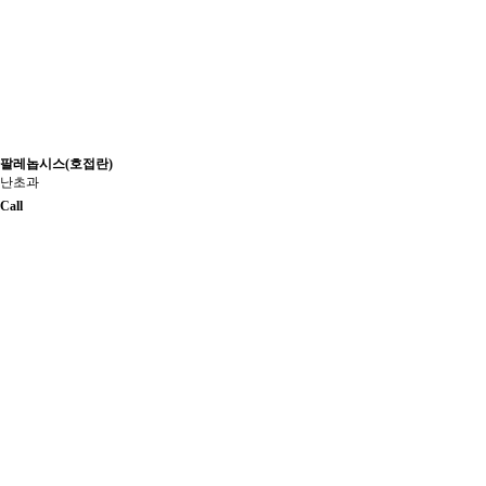
팔레놉시스(호접란)
난초과
Call