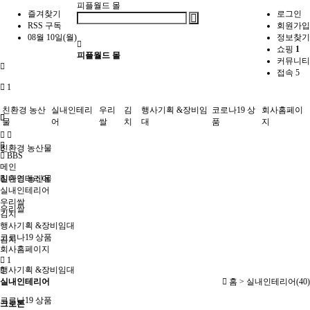
피플월드 몰
즐겨찾기
로그인
RSS 구독
회원가입
08월 10일(월)
정보찾기
쇼핑
1
피플월드 몰
커뮤니티
접속 5
1
친환경 농산
실내인테리
우리
김
행사기획 &장비임
코로나19 상
회사홈페이
물
어
쌀
치
대
품
지
친환경 농산물
BBS
메인
실내인테리어
친환경 농산물
실내인테리어
우리쌀
우리쌀
김치
행사기획 &장비임대
코로나19 상품
김치
회사홈페이지
1
행사기획 &장비임대
실내인테리어
홈 >
실내인테리어(40)
코로나19 상품
크로톤