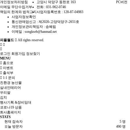
개인정보처리방침
고양시 덕양구 동헌로 163
PC버전
이메일 무단수집거부
전화 :
031-962-0746
책임의 한계와 법적고지
사업자등록번호 :
128-87-04983
사업자정보확인
통신판매업신고 :
제2020-고양덕양구-2651호
개인정보관리책임자 : 송혜림
이메일 :
songkseb@hanmail.net
피플월드
All rights reserved.
로그인
회원가입
정보찾기
MENU
홈으로
이벤트
출석부
1:1 문의
친환경 농산물
실내인테리어
우리쌀
김치
행사기획 &장비임대
코로나19 상품
회사홈페이지
STATS
현재 접속자
5 명
오늘 방문자
490 명