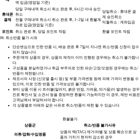
액 입금(영업일 기준)
당일 구매내역 취소시 취소 완료 후, 6시간 이내 승인
당일취소 : 휴대폰 결
휴대폰
취소
제 승인취소
결제
전월 구매내역 취소시 취소 완료 후, 1~2일 내 환불계
익월취소 : 계좌입금
좌로 입금(영업일 기준)
포인트
취소 완료 후, 당일 포인트 적립
환불 포인트 적립
06.
취소반품 불가 사유
단순변심으로 인한 반품 시, 배송 완료 후 7일이 지나면 취소/반품 신청이 접수
되지 않습니다.
주문/제작 상품의 경우, 상품의 제작이 이미 진행된 경우에는 취소가 불가합니
다.
구성품을 분실하였거나 취급 부주의로 인한 파손/고장/오염된 경우에는 취소/
반품이 제한됩니다.
제조사의 사정 (신모델 출시 등) 및 부품 가격변동 등에 의해 가격이 변동될 수
있으며, 이로 인한 반품 및 가격보상은 불가합니다.
뷰티 상품 이용 시 트러블(알러지, 붉은 반점, 가려움, 따가움)이 발생하는 경우
진료 확인서 및 소견서 등을 증빙하면 환불이 가능하지만 이 경우, 제반 비용은
고객님께서 부담하셔야 합니다.
각 상품별로 아래와 같은 사유로 취소/반품이 제한 될 수 있습니다.
환불불가
상품군
취소/반품 불가사유
상품의 택(TAG) 제거/라벨 및 상품 훼손으로 상
의류/잡화/수입명품
품의 가치가 현저히 감소된 경우