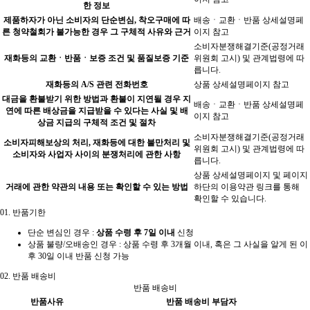
한 정보
제품하자가 아닌 소비자의 단순변심, 착오구매에 따
배송ㆍ교환ㆍ반품 상세설명페
른 청약철회가 불가능한 경우 그 구체적 사유와 근거
이지 참고
소비자분쟁해결기준(공정거래
재화등의 교환ㆍ반품ㆍ보증 조건 및 품질보증 기준
위원회 고시) 및 관계법령에 따
릅니다.
재화등의 A/S 관련 전화번호
상품 상세설명페이지 참고
대금을 환불받기 위한 방법과 환불이 지연될 경우 지
배송ㆍ교환ㆍ반품 상세설명페
연에 따른 배상금을 지급받을 수 있다는 사실 및 배
이지 참고
상금 지급의 구체적 조건 및 절차
소비자분쟁해결기준(공정거래
소비자피해보상의 처리, 재화등에 대한 불만처리 및
위원회 고시) 및 관계법령에 따
소비자와 사업자 사이의 분쟁처리에 관한 사항
릅니다.
상품 상세설명페이지 및 페이지
거래에 관한 약관의 내용 또는 확인할 수 있는 방법
하단의 이용약관 링크를 통해
확인할 수 있습니다.
01.
반품기한
단순 변심인 경우 :
상품 수령 후 7일 이내
신청
상품 불량/오배송인 경우 : 상품 수령 후 3개월 이내, 혹은 그 사실을 알게 된 이
후 30일 이내 반품 신청 가능
02.
반품 배송비
반품 배송비
반품사유
반품 배송비 부담자