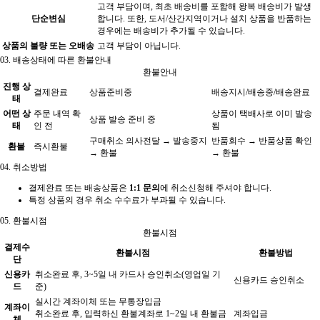
고객 부담이며, 최초 배송비를 포함해 왕복 배송비가 발생
단순변심
합니다. 또한, 도서/산간지역이거나 설치 상품을 반품하는
경우에는 배송비가 추가될 수 있습니다.
상품의 불량 또는 오배송
고객 부담이 아닙니다.
03.
배송상태에 따른 환불안내
환불안내
진행 상
결제완료
상품준비중
배송지시/배송중/배송완료
태
어떤 상
주문 내역 확
상품이 택배사로 이미 발송
상품 발송 준비 중
태
인 전
됨
구매취소 의사전달 → 발송중지
반품회수 → 반품상품 확인
환불
즉시환불
→ 환불
→ 환불
04.
취소방법
결제완료 또는 배송상품은
1:1 문의
에 취소신청해 주셔야 합니다.
특정 상품의 경우 취소 수수료가 부과될 수 있습니다.
05.
환불시점
환불시점
결제수
환불시점
환불방법
단
신용카
취소완료 후, 3~5일 내 카드사 승인취소(영업일 기
신용카드 승인취소
드
준)
실시간 계좌이체 또는 무통장입금
계좌이
취소완료 후, 입력하신 환불계좌로 1~2일 내 환불금
계좌입금
체