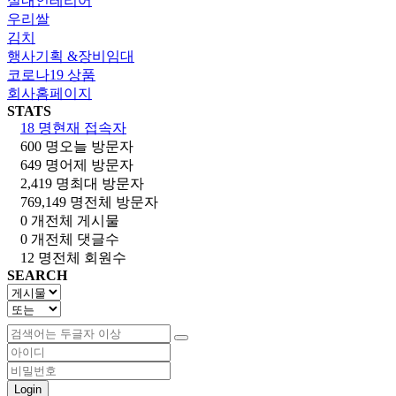
실내인테리어
우리쌀
김치
행사기획 &장비임대
코로나19 상품
회사홈페이지
STATS
18 명
현재 접속자
600 명
오늘 방문자
649 명
어제 방문자
2,419 명
최대 방문자
769,149 명
전체 방문자
0 개
전체 게시물
0 개
전체 댓글수
12 명
전체 회원수
SEARCH
Login