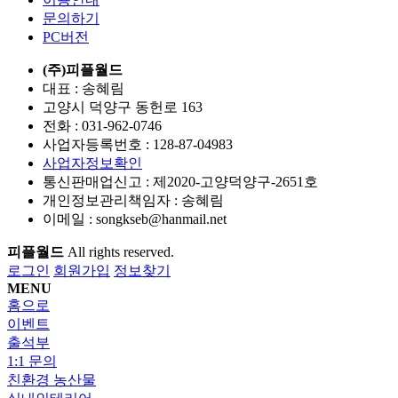
문의하기
PC버전
(주)피플월드
대표 : 송혜림
고양시 덕양구 동헌로 163
전화 :
031-962-0746
사업자등록번호 :
128-87-04983
사업자정보확인
통신판매업신고 :
제2020-고양덕양구-2651호
개인정보관리책임자 : 송혜림
이메일 :
songkseb@hanmail.net
피플월드
All rights reserved.
로그인
회원가입
정보찾기
MENU
홈으로
이벤트
출석부
1:1 문의
친환경 농산물