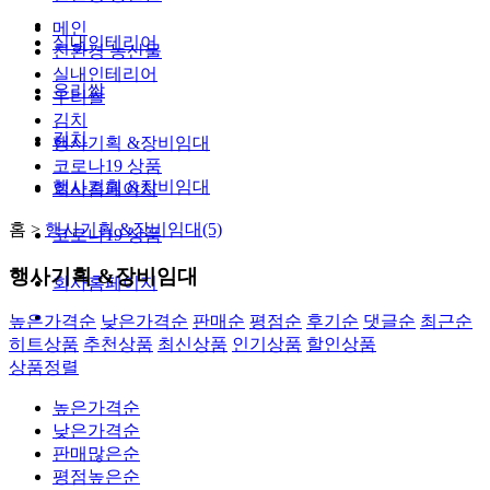
메인
실내인테리어
친환경 농산물
실내인테리어
우리쌀
우리쌀
김치
김치
행사기획 &장비임대
코로나19 상품
행사기획 &장비임대
회사홈페이지
홈 >
행사기획 &장비임대(5)
코로나19 상품
행사기획 &장비임대
회사홈페이지
높은가격순
낮은가격순
판매순
평점순
후기순
댓글순
최근순
히트상품
추천상품
최신상품
인기상품
할인상품
상품정렬
높은가격순
낮은가격순
판매많은순
평점높은순