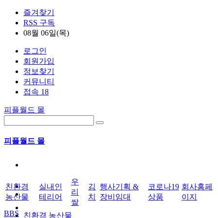
즐겨찾기
RSS 구독
08월 06일(목)
로그인
회원가입
정보찾기
커뮤니티
접속 18
피플월드 몰
피플월드 몰
우
친환경
실내인
김
행사기획 &
코로나19
회사홈페
리
농산물
테리어
치
장비임대
상품
이지
쌀
BBS
친환경 농산물