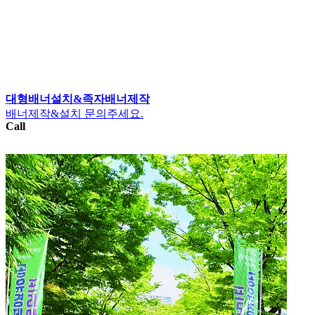
대형배너설치&족자배너제작
배너제작&설치 문의주세요.
Call