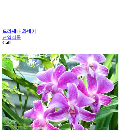
드라세나 와네키
관엽식물
Call