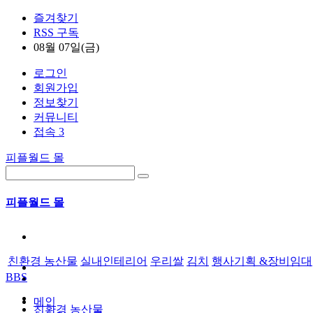
즐겨찾기
RSS 구독
08월 07일(금)
로그인
회원가입
정보찾기
커뮤니티
접속 3
피플월드 몰
피플월드 몰
친환경 농산물
실내인테리어
우리쌀
김치
행사기획 &장비임대
BBS
메인
친환경 농산물