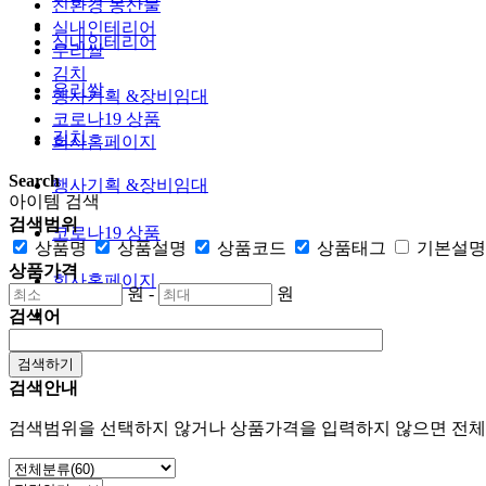
친환경 농산물
실내인테리어
실내인테리어
우리쌀
김치
우리쌀
행사기획 &장비임대
코로나19 상품
김치
회사홈페이지
Search
행사기획 &장비임대
아이템 검색
검색범위
코로나19 상품
상품명
상품설명
상품코드
상품태그
기본설명
상품가격
회사홈페이지
원
-
원
검색어
검색하기
검색안내
검색범위을 선택하지 않거나 상품가격을 입력하지 않으면 전체에