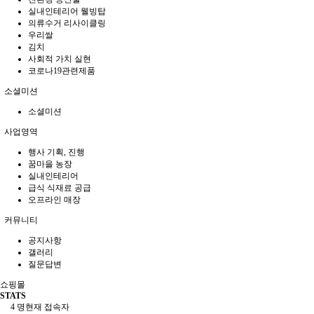
실내인테리어 웰빙탑
의류수거 리사이클링
우리쌀
김치
사회적 가치 실현
코로나19관련제품
소셜미션
소셜미션
사업영역
행사 기획, 진행
꿈마을 농장
실내인테리어
급식 식재료 공급
오프라인 매장
커뮤니티
공지사항
갤러리
질문답변
쇼핑몰
STATS
4 명
현재 접속자