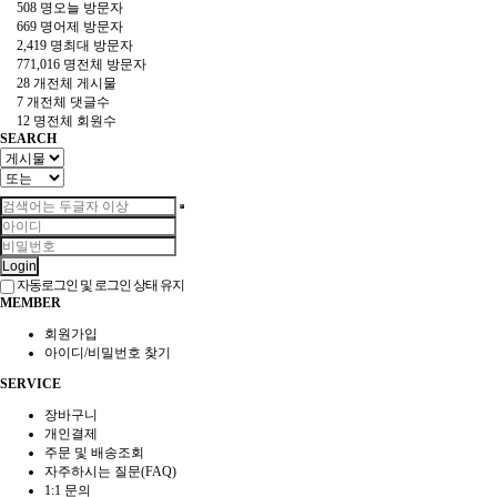
508 명
오늘 방문자
669 명
어제 방문자
2,419 명
최대 방문자
771,016 명
전체 방문자
28 개
전체 게시물
7 개
전체 댓글수
12 명
전체 회원수
SEARCH
Login
자동로그인 및 로그인 상태 유지
MEMBER
회원가입
아이디/비밀번호 찾기
SERVICE
장바구니
개인결제
주문 및 배송조회
자주하시는 질문(FAQ)
1:1 문의