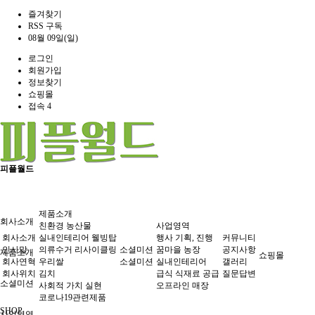
즐겨찾기
RSS 구독
08월 09일(일)
로그인
회원가입
정보찾기
쇼핑몰
접속 4
피플월드
제품소개
회사소개
친환경 농산물
사업영역
회사소개
실내인테리어 웰빙탑
행사 기획, 진행
커뮤니티
인사말
의류수거 리사이클링
소셜미션
꿈마을 농장
공지사항
제품소개
쇼핑몰
회사연혁
우리쌀
소셜미션
실내인테리어
갤러리
회사위치
김치
급식 식재료 공급
질문답변
소셜미션
사회적 가치 실현
오프라인 매장
코로나19관련제품
SHOP
사업영역