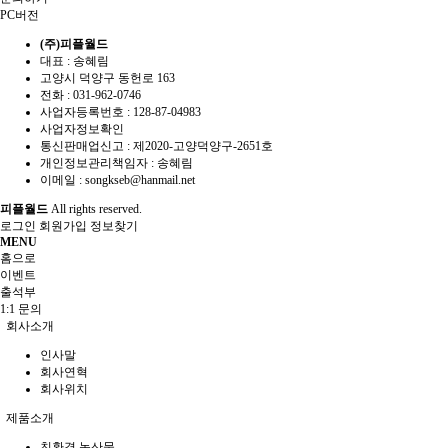
PC버전
(주)피플월드
대표 : 송혜림
고양시 덕양구 동헌로 163
전화 :
031-962-0746
사업자등록번호 :
128-87-04983
사업자정보확인
통신판매업신고 :
제2020-고양덕양구-2651호
개인정보관리책임자 : 송혜림
이메일 :
songkseb@hanmail.net
피플월드
All rights reserved.
로그인
회원가입
정보찾기
MENU
홈으로
이벤트
출석부
1:1 문의
회사소개
인사말
회사연혁
회사위치
제품소개
친환경 농산물