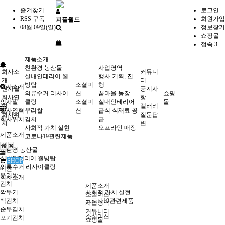
즐겨찾기
로그인
RSS 구독
회원가입
피플월드
08월 09일(일)
정보찾기
쇼핑몰
접속 3
제품소개
친환경 농산물
사업영역
회사소
커뮤니
실내인테리어 웰
행사 기획, 진
개
티
빙탑
소셜미
행
회사소개
인사말
공지사
의류수거 리사이
션
꿈마을 농장
쇼핑
회사연
항
인사말
클링
소셜미
실내인테리어
몰
혁
갤러리
회사연혁
우리쌀
션
급식 식재료 공
회사위
질문답
회사위치
김치
급
치
변
사회적 가치 실현
오프라인 매장
제품소개
코로나19관련제품
친환경 농산물
실내인테리어 웰빙탑
SHOP
의류수거 리사이클링
메인
우리쌀
회사소개
김치
제품소개
깍두기
사회적 가치 실현
소셜미션
백김치
코로나19관련제품
사업영역
순무김치
커뮤니티
소셜미션
포기김치
쇼핑몰