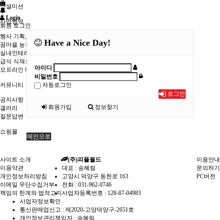
소셜미션
Login
사업영역
회원 로그인
행사 기획, 진행
Have a Nice Day!
꿈마을 농장
실내인테리어
급식 식재료 공급
아이디
오프라인 매장
비밀번호
커뮤니티
자동로그인
로그인
공지사항
회원가입
정보찾기
갤러리
질문답변
쇼핑몰
메인으로
사이트 소개
(주)피플월드
이용안내
이용약관
대표 : 송혜림
문의하기
개인정보처리방침
고양시 덕양구 동헌로 163
PC버전
이메일 무단수집거부
전화 :
031-962-0746
책임의 한계와 법적고지
사업자등록번호 :
128-87-04983
사업자정보확인
통신판매업신고 :
제2020-고양덕양구-2651호
개인정보관리책임자 : 송혜림