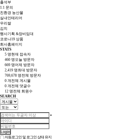
출석부
1:1 문의
친환경 농산물
실내인테리어
우리쌀
김치
행사기획 &장비임대
코로나19 상품
회사홈페이지
STATS
5 명
현재 접속자
460 명
오늘 방문자
669 명
어제 방문자
2,419 명
최대 방문자
769,678 명
전체 방문자
0 개
전체 게시물
0 개
전체 댓글수
12 명
전체 회원수
SEARCH
Login
자동로그인 및 로그인 상태 유지