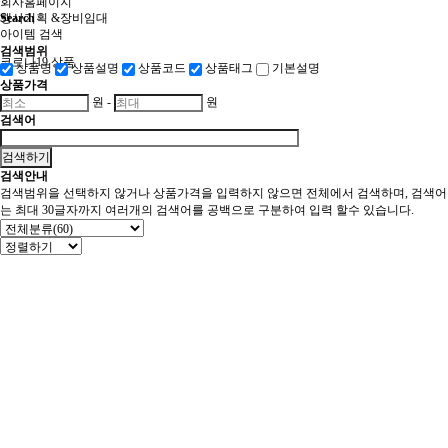
회사홈페이지
행사기획 &장비임대
Search
아이템 검색
검색범위
코로나19 상품
상품명
상품설명
상품코드
상품태그
기본설명
상품가격
원
-
원
회사홈페이지
검색어
검색하기
검색안내
검색범위을 선택하지 않거나 상품가격을 입력하지 않으면 전체에서 검색하며, 검색어
는 최대 30글자까지 여러개의 검색어를 공백으로 구분하여 입력 할수 있습니다.