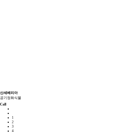
산세베리아
공기정화식물
Call
1
2
3
4