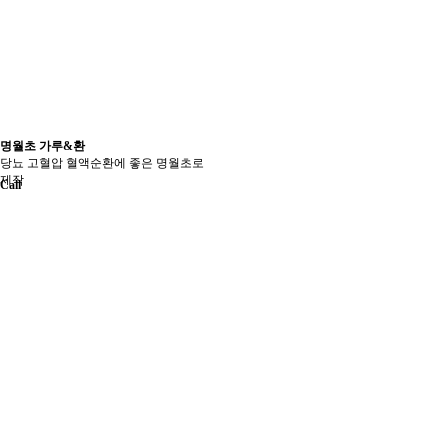
명월초 가루&환
당뇨 고혈압 혈액순환에 좋은 명월초로
제작
Call