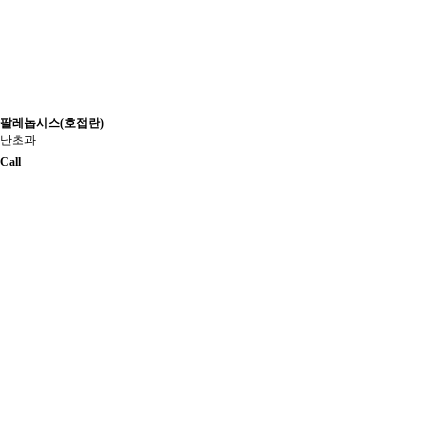
팔레놉시스(호접란)
난초과
Call