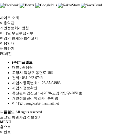
사이트 소개
이용약관
개인정보처리방침
이메일 무단수집거부
책임의 한계와 법적고지
이용안내
문의하기
PC버전
(주)피플월드
대표 : 송혜림
고양시 덕양구 동헌로 163
전화 :
031-962-0746
사업자등록번호 :
128-87-04983
사업자정보확인
통신판매업신고 :
제2020-고양덕양구-2651호
개인정보관리책임자 : 송혜림
이메일 :
songkseb@hanmail.net
피플월드
All rights reserved.
로그인
회원가입
정보찾기
MENU
홈으로
이벤트