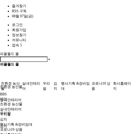
즐겨찾기
RSS 구독
08월 07일(금)
로그인
회원가입
정보찾기
커뮤니티
접속 5
피플월드 몰
피플월드 몰
친환경 농산
실내인테리
우리
김
행사기획 &장비임
코로나19 상
회사홈페이
친환경 농산물
물
어
쌀
치
대
품
지
BBS
메인
실내인테리어
친환경 농산물
실내인테리어
우리쌀
우리쌀
김치
행사기획 &장비임대
김치
코로나19 상품